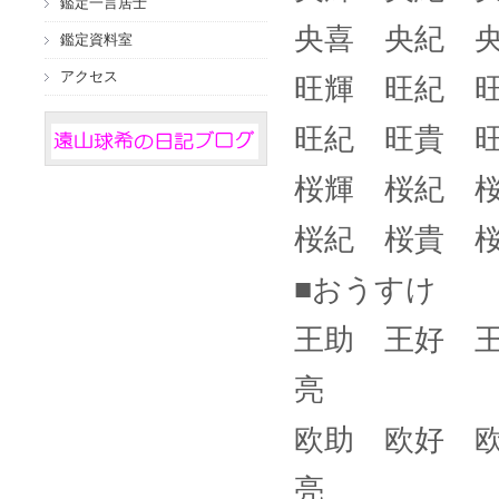
鑑定一言居士
央喜 央紀 
鑑定資料室
アクセス
旺輝 旺紀 
旺紀 旺貴 
桜輝 桜紀 
桜紀 桜貴 
■おうすけ
王助 王好 
亮
欧助 欧好 
亮