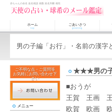
赤ちゃんの命名 改名相談 画数 姓名判断 相性
ホーム
ごあいさつ
top
greeting
男の子編「お行」・名前の漢字
ご不明な点・ご質問等
★★★男の
お気軽にお問い合わせ下
さい
■おうが
王賀 王画 
メニュー
欧賀 欧画 