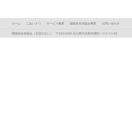
ホーム
ごあいさつ
サービス概要
陽陰姓名術協会概要
お問い合わせ
陽陰姓名術協会（天使の占い） 〒920-0268 石川県河北郡内灘町ハマナス1-68