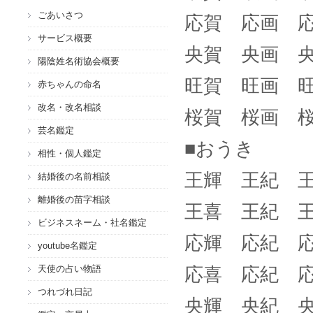
ごあいさつ
応賀 応画 
サービス概要
央賀 央画 
陽陰姓名術協会概要
旺賀 旺画 
赤ちゃんの命名
改名・改名相談
桜賀 桜画 
芸名鑑定
■おうき
相性・個人鑑定
王輝 王紀 
結婚後の名前相談
離婚後の苗字相談
王喜 王紀 
ビジネスネーム・社名鑑定
応輝 応紀 
youtube名鑑定
天使の占い物語
応喜 応紀 
つれづれ日記
央輝 央紀 