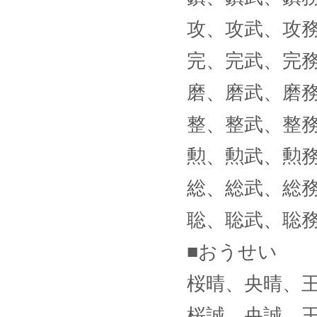
攻、攻武、攻
完、完武、完
磨、磨武、磨
整、整武、整
勲、勲武、勲
総、総武、総
聡、聡武、聡
■おうせい
桜晴、央晴、
桜誠、央誠、