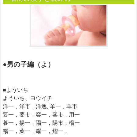
●男の子編（よ）
■よういち
よういち、ヨウイチ
洋一，洋市，洋逸, 羊一，羊市
要一，要市，容一，容市，用一
養一，揚一，陽一，陽市，楊一
暢一，葉一，耀一，燿一，