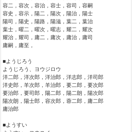
容二，容次，容治，容士，容司，容嗣
容史，容示，陽二，陽次，陽治，陽士
陽司，陽史，陽路，陽滋，葉二，葉治
葉士，曜二，曜次，曜志，耀二，耀次
耀治，耀司，庸二，庸次，庸治，庸司
庸嗣，庸至，
■ようじろう
ようじろう、ヨウジロウ
洋二郎，洋次郎，洋治郎，洋志郎，洋司郎
洋史郎，羊次郎，羊治郎，要二郎，要次郎
要治郎，要司郎，陽二郎，陽二朗，陽次郎
陽次朗，陽士郎，容次郎，蓉二郎，庸二郎
庸治郎
■ようすい