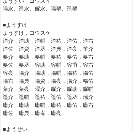
ようすい、ヨウスイ
陽水、遥水、耀水、陽翠、遥翠
■ようすけ
ようすけ，ヨウスケ
洋介，洋助，洋輔，洋祐，洋佑，洋右
洋佐，洋資，洋丞，洋典，洋亮，羊介
要介，要助，要輔，要祐，要佑，要右
要佐，要丞，容助，容輔，容甫，容右
容亮，陽介，陽助，陽輔，陽祐，陽佑
陽右，陽典，陽資，陽亮，揚介，暢佑
葉介，葉亮，曜介，耀介，耀助，耀輔
遥介，遥輔，遥祐，遥佑，遥丞，瑶介
庸介，庸助，庸輔，庸祐，庸佑，庸右
庸佐，庸典，庸宥，庸亮
■ようせい