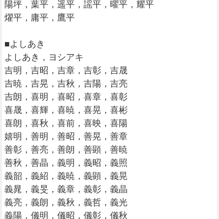
陽坪，葉平，遥平，謡平，曜平，耀平
燿平，庸平，鷹平
■よしあき
よしあき，ヨシアキ
吉明，吉昭，吉章，吉彰，吉晟
吉暁，吉晃，吉秋，吉陽，吉亮
吉朗，喜明，喜昭，喜章，喜彰
喜晟，喜輝，喜暁，喜晃，喜彬
喜朗，喜秋，喜前，喜映，喜陽
嬉明，善明，善昭，善晃，善章
善彰，善亮，善朗，善顕，善暁
善秋，善晶，義明，義昭，義照
義韶，義紹，義暁，義顕，義晃
義晁，義旻，義章，義彰，義晶
義亮，義朗，義秋，義哲，義光
義陽，儀明，儀昭，儀彰，儀秋