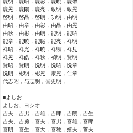
慶明，慶昭，慶彰，慶暁，慶敬
慶晃，慶陽，慶亮，敬明，敬晃
啓明，啓晶，啓朗，功明，由明
由昭，由章，由彰，由晶，由晃
由秋，由彬，由朗，能明，能昭
能章，能暁，能聡，能亮，祥明
祥昭，祥光，祥暁，祥顕，祥見
祥晃，祥皓，祥秋，禎明，賢明
賢昭，賢朗，悦明，悦昭，悦章
悦朗，彬明，彬晃 康晃，仁章
代志昭，与志明，誉史明，
■よしお
よしお、ヨシオ
吉夫，吉男，吉雄，吉郎，吉朗，吉生
吉央、吉勇，喜夫，喜男，喜雄，喜郎
喜朗，喜生，喜大，喜穂，嬉夫，善夫