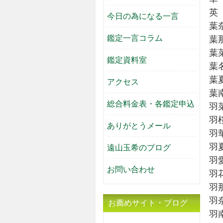
英
今日の為になる一言
葉
鑑定一言コラム
葉
葉
鑑定資料室
葉
葉
アクセス
葉
総合料金表・各鑑定申込
羽
羽
ありがとうメール
羽
羽
遠山玉希のブログ
羽
お問い合わせ
羽
羽
羽
お薦めサイト・ブログ
羽