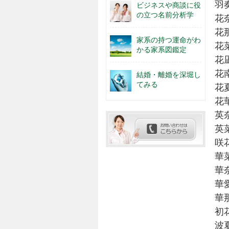
羽
ビジネスや商談に役
の立つ名前分析学
花
花
家系の持つ運命がわ
花
かる家系図鑑定
花
花
結婚・離婚を深堀し
てみる
花
花
英
英
咲
華
華
華
華
初
波