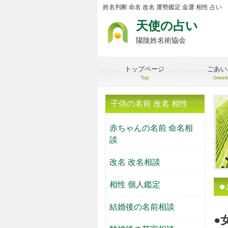
姓名判断 命名 改名 運勢鑑定 金運 相性 占い
天使の占い
陽陰姓名術協会
トップページ
ごあい
Top
Greet
子供の名前 改名 相性
赤ちゃんの名前 命名相
談
改名 改名相談
相性 個人鑑定
結婚後の名前相談
●