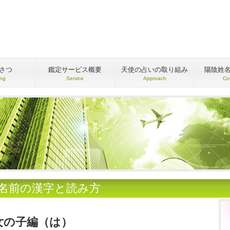
さつ
鑑定サービス概要
天使の占いの取り組み
陽陰姓
ing
Service
Approach
Co
●名前の漢字と読み方
女の子編（は）