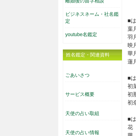
離婚後の苗字相談
ビジネスネーム・社名鑑
■
定
葉
youtube名鑑定
羽
映
華
姓名鑑定・関連資料
蓮
ごあいさつ
■
初
初
サービス概要
初
天使の占い取組
■
花
天使の占い情報
華