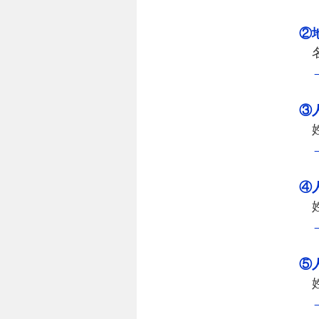
②
名
③
姓
④
姓
⑤
姓