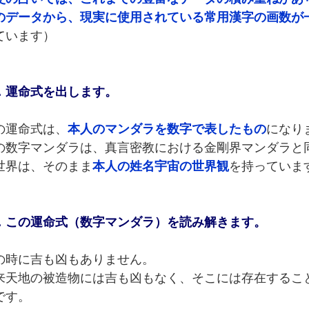
のデータから、現実に使用されている常用漢字の画数が
ています）
．運命式を出します。
の運命式は、
本人のマンダラを数字で表したもの
になり
の数字マンダラは、真言密教における金剛界マンダラと
世界は、そのまま
本人の姓名宇宙の世界観
を持っていま
．この運命式（数字マンダラ）を読み解きます。
の時に吉も凶もありません。
来天地の被造物には吉も凶もなく、そこには存在するこ
です。