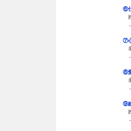
⑥
姓
⑦
名
⑧
名
⑨
姓