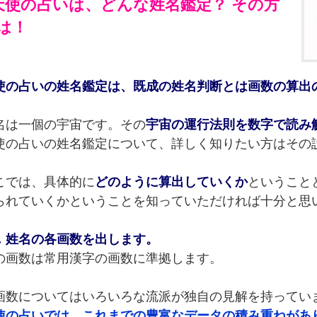
天使の占いは、どんな姓名鑑定？ その方
は！
使の占いの姓名鑑定は、既成の姓名判断とは画数の算出
名は一個の宇宙です。その
宇宙の運行法則を数字で読み
使の占いの姓名鑑定について、詳しく知りたい方はその
こでは、具体的に
どのように算出していくか
ということ
られていくかということを知っていただければ十分と思
．姓名の各画数を出します。
の画数は常用漢字の画数に準拠します。
画数についてはいろいろな流派が独自の見解を持ってい
使の占いでは、これまでの豊富なデータの積み重ねがあ