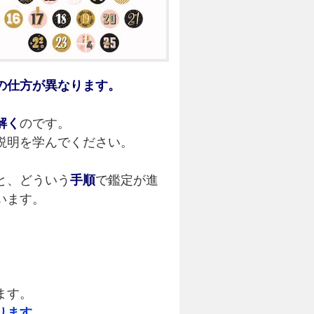
の仕方が異なります。
解く
のです。
説明を学んでください。
と、どういう
手順
で鑑定が進
います。
ます。
ります。