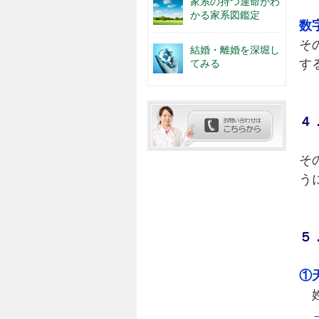
家系の持つ運命がわ
かる家系図鑑定
数
そ
結婚・離婚を深堀し
す
てみる
４
そ
う
５
①
姓