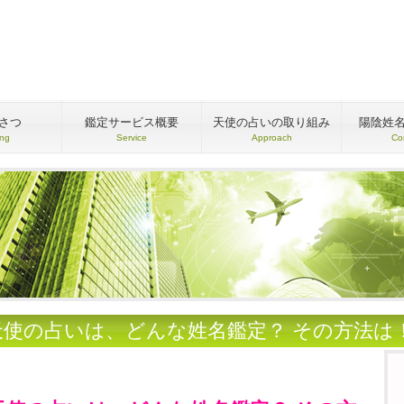
さつ
鑑定サービス概要
天使の占いの取り組み
陽陰姓
ing
Service
Approach
Co
天使の占いは、どんな姓名鑑定？ その方法は