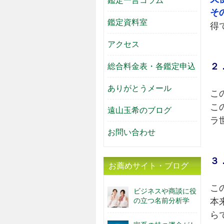
鑑定一言コラム
そ
鑑定資料室
得
アクセス
２
総合料金表・各鑑定申込
ありがとうメール
こ
こ
遠山玉希のブログ
ラ
お問い合わせ
３
お薦めサイト・ブログ
こ
ビジネスや商談に役
の立つ名前分析学
本
ら