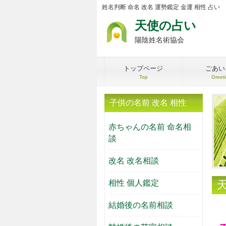
姓名判断 命名 改名 運勢鑑定 金運 相性 占い
天使の占い
陽陰姓名術協会
トップページ
ごあい
Top
Greet
子供の名前 改名 相性
赤ちゃんの名前 命名相
談
改名 改名相談
相性 個人鑑定
結婚後の名前相談