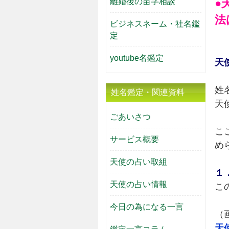
離婚後の苗字相談
●
法
ビジネスネーム・社名鑑
定
youtube名鑑定
天
姓
姓名鑑定・関連資料
天
ごあいさつ
こ
サービス概要
め
天使の占い取組
１
天使の占い情報
こ
今日の為になる一言
（
天