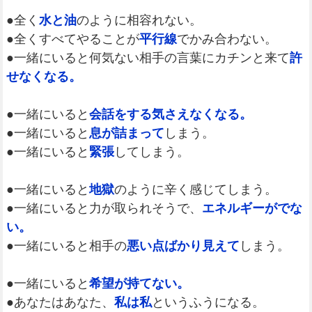
●全く
水と油
のように相容れない。
●全くすべてやることが
平行線
でかみ合わない。
●一緒にいると何気ない相手の言葉にカチンと来て
許
せなくなる。
●一緒にいると
会話をする気さえなくなる。
●一緒にいると
息が詰まって
しまう。
●一緒にいると
緊張
してしまう。
●一緒にいると
地獄
のように辛く感じてしまう。
●一緒にいると力が取られそうで、
エネルギーがでな
い。
●一緒にいると相手の
悪い点ばかり見えて
しまう。
●一緒にいると
希望が持てない。
●あなたはあなた、
私は私
というふうになる。