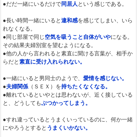
●だだ一緒にいるだけで
同居人
という感じである。
●長い時間一緒にいると
違和感
を感じてしまい、いら
れなくなる。
●同じ部屋で同じ
空気を吸うこと自体がいや
になる。
その結果夫婦別室を望むようになる。
●他の人から言われると素直に聞ける言葉が、相手か
らだと
素直に受け入れられない。
●一緒にいると男同士のようで、
愛情を感じない。
●
夫婦関係
（ＳＥＸ）を
持ちたくなくなる。
●離れているといやとは思わないが、近く接している
と、どうしても
ぶつかってしまう。
●すれ違っているとうまくいっているのに、何か一緒
にやろうとすると
うまくいかない。