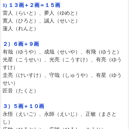
1) １３画＋２画＝１５画
雷人（らいと）、夢人（ゆめと）
寛人（ひろと）、誠人（せいと）
蓮人（れんと）
２）６画＋９画
有哉（ゆうや）、成哉（せいや）、有飛（ゆうと）
光星（こうせい）、光亮（こうすけ）、有亮（ゆう
すけ）
圭亮（けいすけ）、守哉（しゅうや）、有星（ゆう
せい）
匠音（たくと）
３）５画＋１０画
永悟（えいご）、永師（えいじ）、正敏（まさと
し）