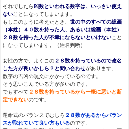
それでしたら
凶数といわれる数字は、いっさい使え
ない
ことになってしまいます。
もしこのように考えたとき、
世の中のすべての総画
（本姓）４０数を持った人、あるいは総画（本姓）
２８数を持った人が不幸にならないといけない
こと
になってしまいます。（姓名判断）
女性の方で、よくこの
２８数を持っているので改名
した方が良いかしら？と問い合わせ
があります。
数字の吉凶の呪文にかかっているのです。
そう思いこんでいる方が多いのです。
でもすべて
２８数を持っているから一概に悪いと断
定できない
のです。
運命式のバランスでむしろ
２８数があるからバラン
スが取れていて良い方もいる
のです。