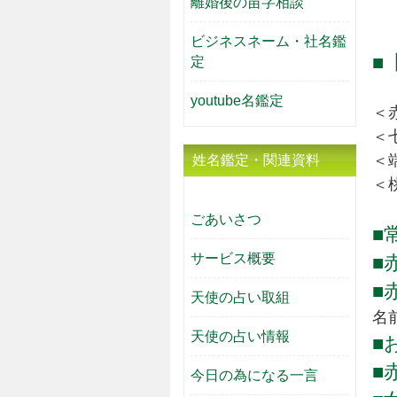
離婚後の苗字相談
ビジネスネーム・社名鑑
■
定
youtube名鑑定
＜
＜
＜
姓名鑑定・関連資料
＜
ごあいさつ
■
サービス概要
■
■
天使の占い取組
名
天使の占い情報
■
■
今日の為になる一言