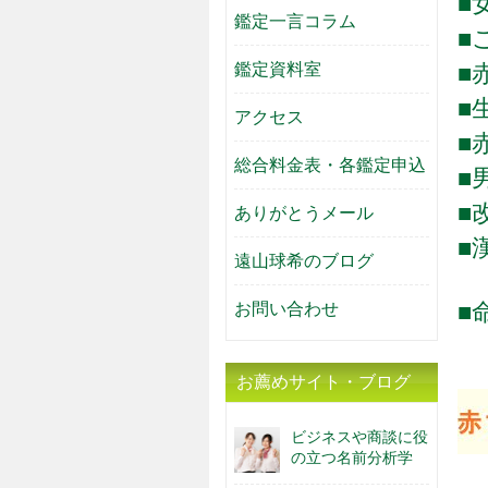
■
鑑定一言コラム
■
鑑定資料室
■
■
アクセス
■
総合料金表・各鑑定申込
■
■
ありがとうメール
■
遠山球希のブログ
お問い合わせ
■
お薦めサイト・ブログ
ビジネスや商談に役
の立つ名前分析学