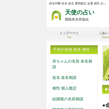
姓名判断 命名 改名 運勢鑑定 金運 相性 占い
天使の占い
陽陰姓名術協会
トップページ
ごあい
Top
Greet
子供の名前 改名 相性
赤ちゃんの名前 命名相
談
改名 改名相談
相性 個人鑑定
結婚後の名前相談
●