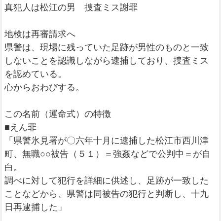
真犯人は松江の男 捜査ミス謝罪
地検は再審請求へ
県警は、現場に残っていた足跡が男性のものと一致
しないことを認識しながら逮捕しており、捜査ミス
を認めている。
心からおわびする。
この名前（運命式）の特徴
■えん罪
「県警氷見署が〇六年十月に逮捕した松江市西川津
町、無職○○被告（５１）＝強姦などで公判中＝が自
白。
調べに対して犯行を詳細に供述し、足跡が一致した
ことなどから、県警は同被告の犯行と判断し、十九
日再逮捕した」