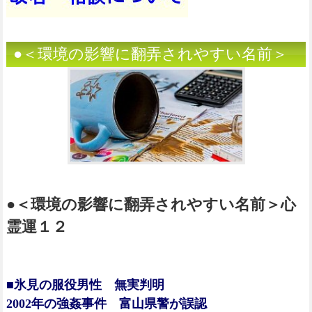
●＜環境の影響に翻弄されやすい名前＞
●＜環境の影響に翻弄されやすい名前＞心
霊運１２
■氷見の服役男性 無実判明
2002年の強姦事件 富山県警が誤認