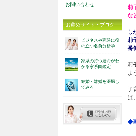
お問い合わせ
莉
な
お薦めサイト・ブログ
し
莉
ビジネスや商談に役
の立つ名前分析学
番
家系の持つ運命がわ
莉
かる家系図鑑定
よ
結婚・離婚を深堀し
てみる
子
ば
◆