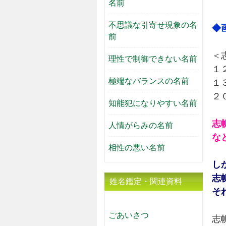
名前
不思議な引寄せ現象の名
◆
前
＜
理性で制御できない名前
１
極端なバランスの名前
１
２
知能犯になりやすい名前
志
人情がらみの名前
な
相性の悪い名前
し
志
姓名鑑定・関連資料
そ
ごあいさつ
志