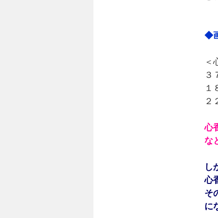
◆
＜
３
１
２
心
な
し
心
そ
に