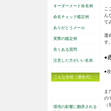
オーダーメード命名例
こ
ん
命名チェック鑑定例
て
ありがとうメール
運
実際の鑑定例
す
良くある質問
●
注意した方がいい名前
●
こんな名前（運命式）
は気をつけた方がい
ま
い！
の
（
環境の影響に翻弄される