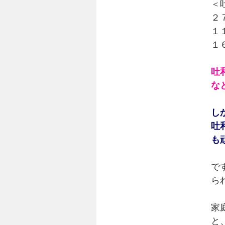
＜
２
１
１
吐
な
し
吐
も
で
ら
家
と