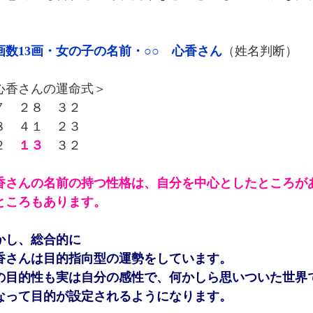
画数13画・女の子の名前・○○ 心香さん
（姓名判断）
心香さんの運命式＞
７ ２８ ３２
８ ４１ ２３
２
１３
３２
香さんの名前の持つ性格は、自分を中心としたところが
ところもあります。
かし、総合的に
香さんは目的指向型の運勢をしています。
の目的性も実は自分の感性で、何かしら思いついた世界
なって目的が設定されるようになります。