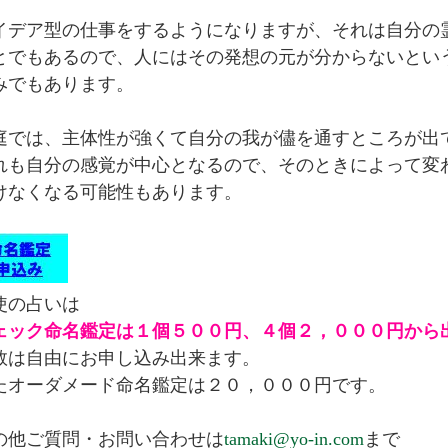
イデア型の仕事をするようになりますが、それは自分の
とでもあるので、人にはその発想の元が分からないとい
みでもあります。
庭では、主体性が強くて自分の我が儘を通すところが出
れも自分の感覚が中心となるので、そのときによって変
けなくなる可能性もあります。
使の占いは
ェック命名鑑定は１個５００円、４個２，０００円から
数は自由にお申し込み出来ます。
たオーダメード命名鑑定は２０，０００円です。
の他ご質問・お問い合わせは
tamaki@yo-in.com
まで