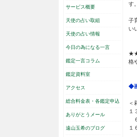
す
サービス概要
子
天使の占い取組
い
天使の占い情報
今日の為になる一言
★
鑑定一言コラム
格
鑑定資料室
◆
アクセス
総合料金表・各鑑定申込
＜
１
ありがとうメール
６
１
遠山玉希のブログ