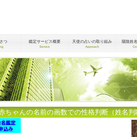
さつ
鑑定サービス概要
天使の占いの取り組み
陽陰姓
ing
Service
Approach
Co
●赤ちゃんの名前の画数での性格判断（姓名判