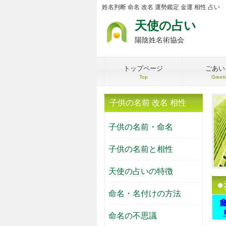
姓名判断 命名 改名 運勢鑑定 金運 相性 占い
天使の占い
陽陰姓名術協会
トップページ
ごあい
Top
Greet
子供の名前 改名 相性
子供の名前・命名
子供の名前と相性
天使の占いの特徴
命名・名付けの方法
命名の不思議