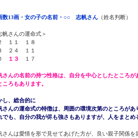
画数13画・女の子の名前・○○ 志帆さん
（姓名判断）
志帆さんの運命式＞
２ １１ １８
３ ２４ １１
０
１３
１７
帆さんの名前の持つ性格は、自分を中心としたところが
ところもあります。
かし、総合的に
帆さんの運命式の特徴は、周囲の環境次第のところがあ
れでも、自分の我が侭も強さもありますが、人をまとめ
帆さんは愛情を形で見せてあげた方が、良い親子関係を