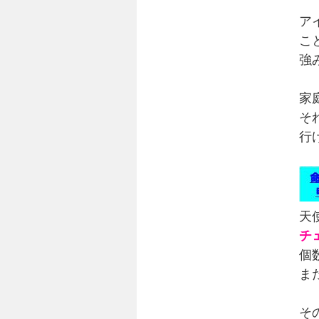
ア
こ
強
家
そ
行
天
チ
個
ま
そ