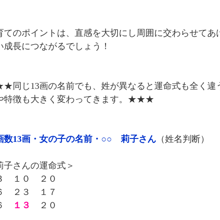
。
育てのポイントは、直感を大切にし周囲に交わらせてあ
い成長につながるでしょう！
★★同じ13画の名前でも、姓が異なると運命式も全く違
や特徴も大きく変わってきます。★★★
画数13画・女の子の名前・○○ 莉子さん
（姓名判断）
莉子さんの運命式＞
３ １０ ２０
 ２３ １７
６
１３
２０